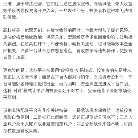
批准，属于非法经营。它们往往通过虚假宣传、隐瞒风险、夸大收益
等手段诱导投资者开户入金。一旦发生纠纷，投资者权益根本无法得
到保障。
高杠杆是一把双刃剑。在放大收益的同时，也极大增加了爆仓风险。
原油价格受地缘政治、供需关系、宏观经济等多重因素影响，波动极
为剧烈。在超高杠杆下，即使价格小幅反向波动，也可能导致本金全
部损失。许多平台甚至存在恶意滑点、篡改数据等违规操作，使投资
者雪上加霜。
更危险的是，这些平台常采用“虚拟盘”交易模式。投资者的交易并未
真正进入国际市场，而是在平台内部对冲消化。当投资者盈利时，平
台可能以各种理由拒绝出金；而亏损时，资金则直接进入平台口袋。
这种“对赌”模式让平台与投资者处于对立面，完全违背了金融市场公
平原则。
识别非法配资平台有几个关键特征：一是承诺保本保收益，违反投资
风险自负原则；二是杠杆比例畸高，远超正规期货公司水平；三是入
金账户为个人账户或非监管指定账户；四是交易软件来源不明，可能
存在数据篡改风险。