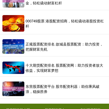
金，轻松撬动财富杠杆
000749股票 港股配资招商，轻松撬动港股投资杠
杆
正规股票配资排名 故城县股票配资：助力投资，
把握财富先机
十大期货配资排名 股票配资网：助力投资者放大
收益，实现财富梦想
东营股票配资平台 股市配资利器：助你乘风破
浪，稳操胜券