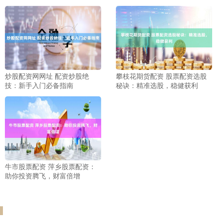
炒股配资网网址 配资炒股绝
攀枝花期货配资 股票配资选股
技：新手入门必备指南
秘诀：精准选股，稳健获利
牛市股票配资 萍乡股票配资：
助你投资腾飞，财富倍增