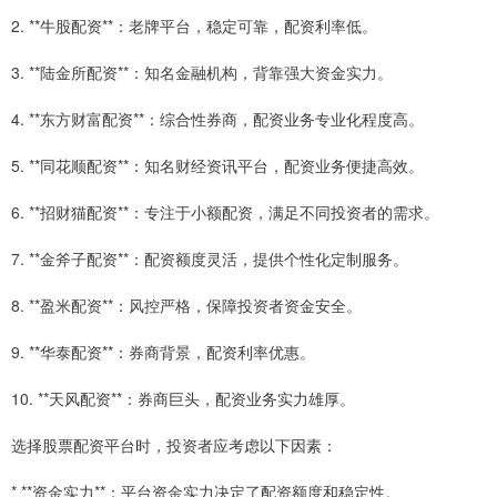
2. **牛股配资**：老牌平台，稳定可靠，配资利率低。
3. **陆金所配资**：知名金融机构，背靠强大资金实力。
4. **东方财富配资**：综合性券商，配资业务专业化程度高。
5. **同花顺配资**：知名财经资讯平台，配资业务便捷高效。
6. **招财猫配资**：专注于小额配资，满足不同投资者的需求。
7. **金斧子配资**：配资额度灵活，提供个性化定制服务。
8. **盈米配资**：风控严格，保障投资者资金安全。
9. **华泰配资**：券商背景，配资利率优惠。
10. **天风配资**：券商巨头，配资业务实力雄厚。
选择股票配资平台时，投资者应考虑以下因素：
* **资金实力**：平台资金实力决定了配资额度和稳定性。