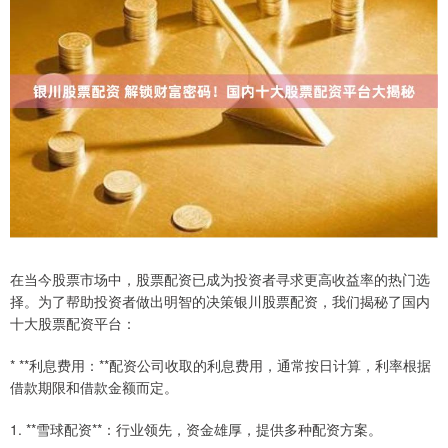
在当今股票市场中，股票配资已成为投资者寻求更高收益率的热门选
择。为了帮助投资者做出明智的决策银川股票配资，我们揭秘了国内
十大股票配资平台：
* **利息费用：**配资公司收取的利息费用，通常按日计算，利率根据
借款期限和借款金额而定。
1. **雪球配资**：行业领先，资金雄厚，提供多种配资方案。