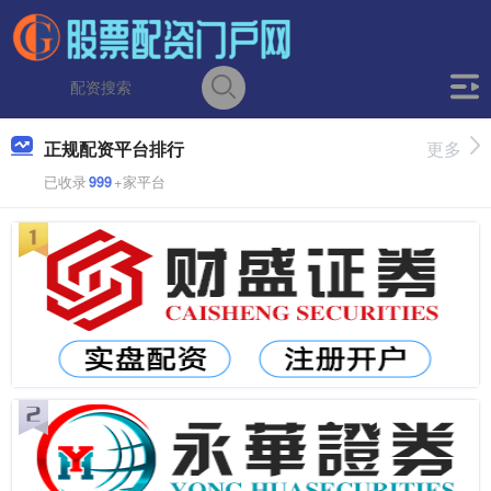
正规配资平台排行
更多
已收录
999
+家平台