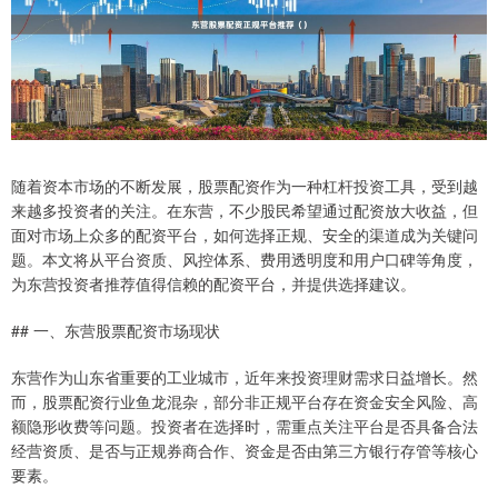
随着资本市场的不断发展，股票配资作为一种杠杆投资工具，受到越
来越多投资者的关注。在东营，不少股民希望通过配资放大收益，但
面对市场上众多的配资平台，如何选择正规、安全的渠道成为关键问
题。本文将从平台资质、风控体系、费用透明度和用户口碑等角度，
为东营投资者推荐值得信赖的配资平台，并提供选择建议。
## 一、东营股票配资市场现状
东营作为山东省重要的工业城市，近年来投资理财需求日益增长。然
而，股票配资行业鱼龙混杂，部分非正规平台存在资金安全风险、高
额隐形收费等问题。投资者在选择时，需重点关注平台是否具备合法
经营资质、是否与正规券商合作、资金是否由第三方银行存管等核心
要素。