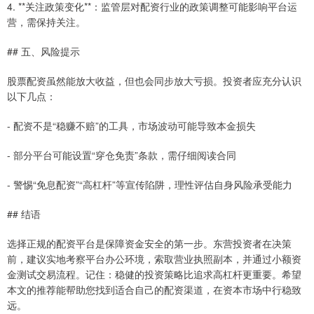
4. **关注政策变化**：监管层对配资行业的政策调整可能影响平台运
营，需保持关注。
## 五、风险提示
股票配资虽然能放大收益，但也会同步放大亏损。投资者应充分认识
以下几点：
- 配资不是“稳赚不赔”的工具，市场波动可能导致本金损失
- 部分平台可能设置“穿仓免责”条款，需仔细阅读合同
- 警惕“免息配资”“高杠杆”等宣传陷阱，理性评估自身风险承受能力
## 结语
选择正规的配资平台是保障资金安全的第一步。东营投资者在决策
前，建议实地考察平台办公环境，索取营业执照副本，并通过小额资
金测试交易流程。记住：稳健的投资策略比追求高杠杆更重要。希望
本文的推荐能帮助您找到适合自己的配资渠道，在资本市场中行稳致
远。