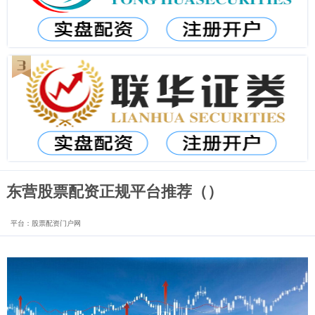
东营股票配资正规平台推荐（）
平台：股票配资门户网