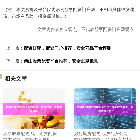
（注：本文所提及平台仅为示例股票配资门户网，不构成具体投资建
议。市场有风险，投资需谨慎。）
文章为作者独立观点，不代表股票配资门户网观点
上一篇：
配资好评，配资门户推荐，安全可靠平台评测
下一篇：
佛山股票配资平台推荐，安全正规低息
相关文章
太原股票配资 线上期货配资：
如何期货配资 股票配资公司：
放大收益，把握财富良机
助您放大收益，实现财富梦想