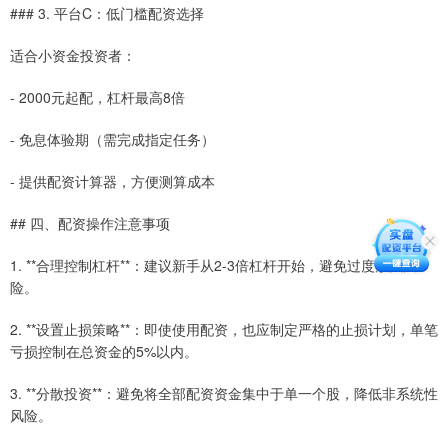
### 3. 平台C：低门槛配资选择
适合小资金投资者：
- 2000元起配，杠杆最高8倍
- 免息体验期（需完成指定任务）
- 提供配资计算器，方便测算成本
## 四、配资操作注意事项
1. **合理控制杠杆**：建议新手从2-3倍杠杆开始，避免过度放大风
险。
2. **设置止损策略**：即使使用配资，也应制定严格的止损计划，单笔
亏损控制在总资金的5%以内。
3. **分散投资**：避免将全部配资资金集中于单一个股，降低非系统性
风险。