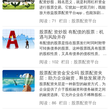
配资炒股，顾名思义，就是利用杠杆资金
进行股票交易。它犹如一把双刃剑，既能
放大收益股票配资平台app，也能加剧风
险。 * **杠杆效应：**配资平台提供杠杆，
阅读：
71
栏目：
股票配资平台
让投....
股票配 资炒股 有配债的股票：机
遇与风险并存
有配债的股票是指在股票发行时同时附带
可转换债券的股票。这种股票既具有股票
的股权性质，又具有债券的债权性质。 使
用股票配资网的主要优势之一是它可以放
阅读：
102
栏目：
股票配资平台
大投资者的利润....
股票配资资金安全吗 股票配资夹
层：助力企业融资，释放发展潜力
股票配资夹层是一种新型的融资方式，为
企业提供了介于股权融资和债务融资之间
的融资选择。它允许企业在不稀释股权的
情况下获得资金，同时又比债务融资具有
阅读：
86
栏目：
股票配资平台
更低的利息成本。....