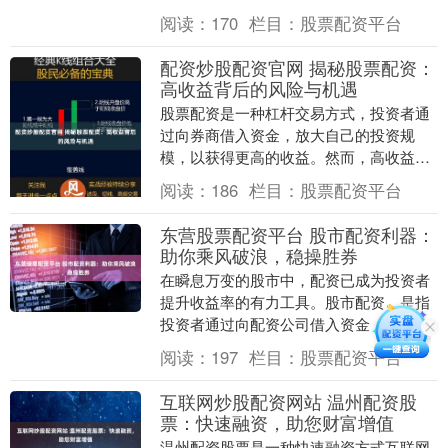
金，交易者可以获得比其账户余额更大的
阅读：
170
栏目：
股票配资平台
交易能力。 使用股....
配资炒股配资官网 揭秘股票配资：
高收益背后的风险与机遇
股票配资是一种杠杆交易方式，投资者通
过向券商借入资金，放大自己的投资规
模，以获得更高的收益。然而，高收益的
背后也潜藏着巨大的风险。 宁波股票配资
阅读：
186
栏目：
股票配资平台
平台拥有经验丰富....
东营股票配资平台 股市配资利器：
助你乘风破浪，稳操胜券
在瞬息万变的股市中，配资已成为投资者
提升收益率的有力工具。股市配资，是指
投资者通过向配资公司借入资金，放大自
己的资金规模，从而增加投资收益。 配资
阅读：
197
栏目：
股票配资平台
炒股门户采用严....
互联网炒股配资网站 温州配资股
票：快速融资，助您财富增值
温州配资股票是一种快速融资方式互联网