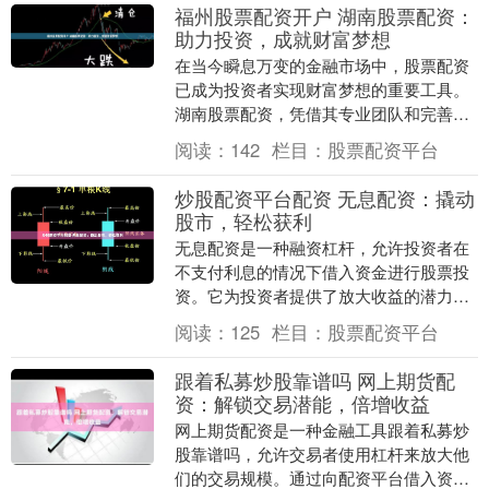
福州股票配资开户 湖南股票配资：
助力投资，成就财富梦想
在当今瞬息万变的金融市场中，股票配资
已成为投资者实现财富梦想的重要工具。
湖南股票配资，凭借其专业团队和完善的
风险控制体系，为投资者提供安全可靠的
阅读：
142
栏目：
股票配资平台
配资服务。 * ....
炒股配资平台配资 无息配资：撬动
股市，轻松获利
无息配资是一种融资杠杆，允许投资者在
不支付利息的情况下借入资金进行股票投
资。它为投资者提供了放大收益的潜力，
同时降低了风险。 1. 多样化的投资机会：
阅读：
125
栏目：
股票配资平台
期货和股票....
跟着私募炒股靠谱吗 网上期货配
资：解锁交易潜能，倍增收益
网上期货配资是一种金融工具跟着私募炒
股靠谱吗，允许交易者使用杠杆来放大他
们的交易规模。通过向配资平台借入资