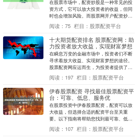
在股票市场中，配资炒股是一种常见的投
资方式，它可以放大投资者的收益，但同
时也会增加风险。而股票网开户配资炒
股，则是一种更加便捷、安全的配资方
阅读：
75
栏目：
股票配资平台
式。 宁波股票配资平....
十大期货配资排名 股票配资网：助
力投资者放大收益，实现财富梦想
在瞬息万变的金融市场中，投资者们不断
寻求着放大收益、实现财富梦想的途径。
股票配资网应运而生，为投资者提供了杠
杆化的投资工具，助力他们实现财务目
阅读：
197
栏目：
股票配资平台
标。 股票配资的优....
伊春股票配资 寻找最佳股票配资平
台：可靠、低息、服务优
在股票投资中伊春股票配资，配资可以放
大收益，但选择合适的配资平台至关重
要。以下指南将帮助您找到最可靠、低
息、服务优的股票配资平台： 首先，在线
阅读：
107
栏目：
股票配资平台
股票配资平台提供了....