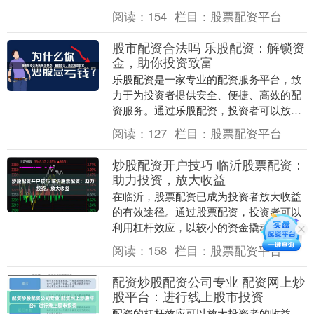
在线股票配资网，了解不同平台的收费标
阅读：
154
栏目：
股票配资平台
准至关重要。 通....
股市配资合法吗 乐股配资：解锁资
金，助你投资致富
乐股配资是一家专业的配资服务平台，致
力于为投资者提供安全、便捷、高效的配
资服务。通过乐股配资，投资者可以放大
资金杠杆，从而获得更高的投资收益。 温
阅读：
127
栏目：
股票配资平台
州期货配资市场....
炒股配资开户技巧 临沂股票配资：
助力投资，放大收益
在临沂，股票配资已成为投资者放大收益
的有效途径。通过股票配资，投资者可以
利用杠杆效应，以较小的资金撬动更大的
投资额，从而获得更高的潜在收益。 * **
阅读：
158
栏目：
股票配资平台
放大收益：....
配资炒股配资公司专业 配资网上炒
股平台：进行线上股市投资
配资的杠杆效应可以放大投资者的收益。