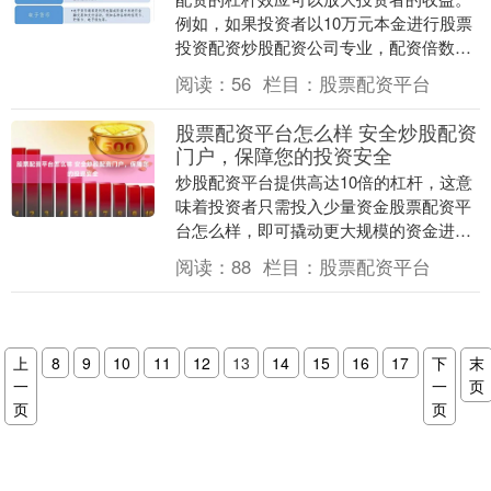
例如，如果投资者以10万元本金进行股票
投资配资炒股配资公司专业，配资倍数为3
倍，那么实际投入的资金将达到30万元。
阅读：
56
栏目：
股票配资平台
如果股票上....
股票配资平台怎么样 安全炒股配资
门户，保障您的投资安全
炒股配资平台提供高达10倍的杠杆，这意
味着投资者只需投入少量资金股票配资平
台怎么样，即可撬动更大规模的资金进行
交易。杠杆放大收益，让投资者有机会在
阅读：
88
栏目：
股票配资平台
短时间内获得可....
上
8
9
10
11
12
13
14
15
16
17
下
末
一
一
页
页
页