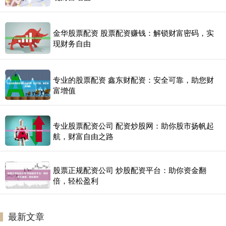
金华股票配资 股票配资赚钱：解锁财富密码，实
现财务自由
专业的股票配资 鑫东财配资：安全可靠，助您财
富增值
专业股票配资公司 配资炒股网：助你股市扬帆起
航，财富自由之路
股票正规配资公司 炒股配资平台：助你资金翻
倍，轻松盈利
最新文章