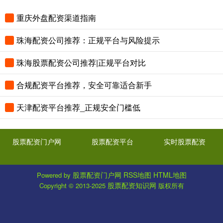
重庆外盘配资渠道指南
珠海配资公司推荐：正规平台与风险提示
珠海股票配资公司推荐|正规平台对比
合规配资平台推荐，安全可靠适合新手
天津配资平台推荐_正规安全门槛低
股票配资门户网
股票配资平台
实时股票配资
股票配资门户网
RSS地图
HTML地图
Powered by
股票配资知识网
Copyright
© 2013-2025
版权所有