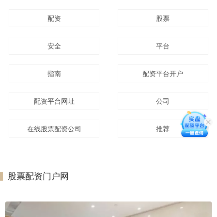
配资
股票
安全
平台
指南
配资平台开户
配资平台网址
公司
在线股票配资公司
推荐
股票配资门户网