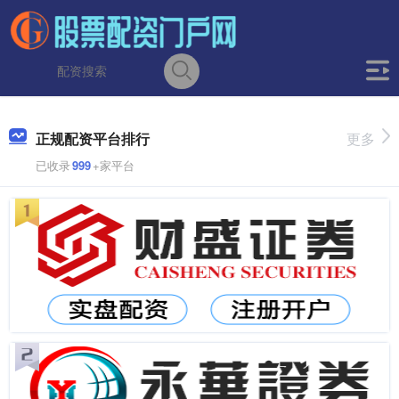
正规配资平台排行
更多
已收录
999
+家平台